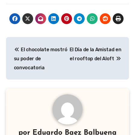
Navegación
El chocolate mostró
El Día de la Amistad en
de
su poder de
el rooftop del Aloft
entradas
convocatoria
por
Eduardo Baez Balbuena