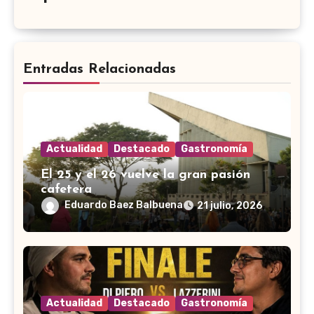
Entradas Relacionadas
Actualidad
Destacado
Gastronomía
El 25 y el 26 vuelve la gran pasión
cafetera
Eduardo Baez Balbuena
21 julio, 2026
Actualidad
Destacado
Gastronomía