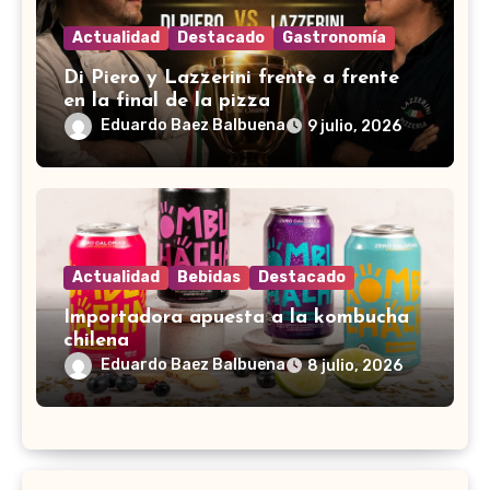
Actualidad
Destacado
Gastronomía
Di Piero y Lazzerini frente a frente
en la final de la pizza
Eduardo Baez Balbuena
9 julio, 2026
Actualidad
Bebidas
Destacado
Importadora apuesta a la kombucha
chilena
Eduardo Baez Balbuena
8 julio, 2026