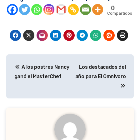
0
Compartidos
Navegación
A los postres Nancy
Los destacados del
de
ganó el MasterChef
año para El Omnivoro
entradas