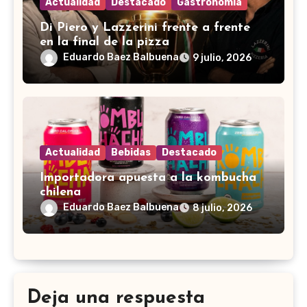
Actualidad
Destacado
Gastronomía
Di Piero y Lazzerini frente a frente
en la final de la pizza
Eduardo Baez Balbuena
9 julio, 2026
Actualidad
Bebidas
Destacado
Importadora apuesta a la kombucha
chilena
Eduardo Baez Balbuena
8 julio, 2026
Deja una respuesta