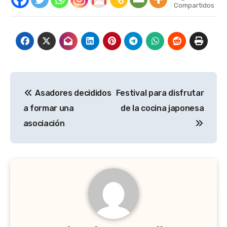
Compartidos
Navegación
Asadores decididos
Festival para disfrutar
de
a formar una
de la cocina japonesa
entradas
asociación