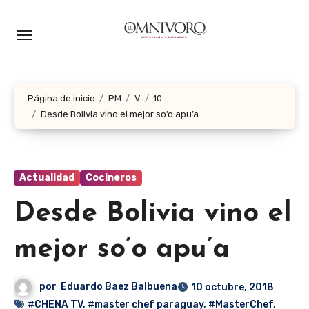
Ir
al
contenido
Página de inicio
PM
V
10
Desde Bolivia vino el mejor so’o apu’a
Actualidad
Cocineros
Desde Bolivia vino el
mejor so’o apu’a
por
Eduardo Baez Balbuena
10 octubre, 2018
#CHENA TV
,
#master chef paraguay
,
#MasterChef
,