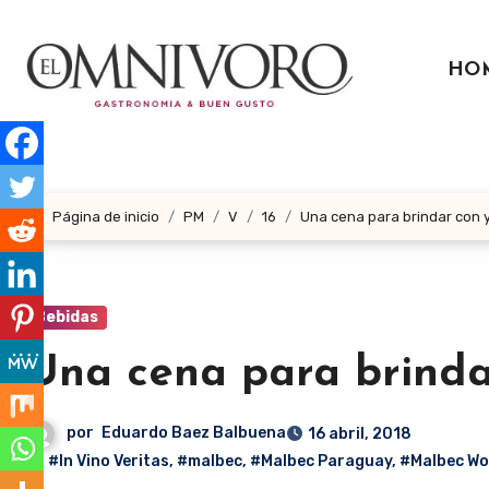
Ir
al
HO
contenido
Página de inicio
PM
V
16
Una cena para brindar con y
Bebidas
Una cena para brinda
por
Eduardo Baez Balbuena
16 abril, 2018
#In Vino Veritas
,
#malbec
,
#Malbec Paraguay
,
#Malbec Wo