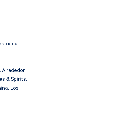
 marcada
. Alrededor
s & Spirits,
ina. Los