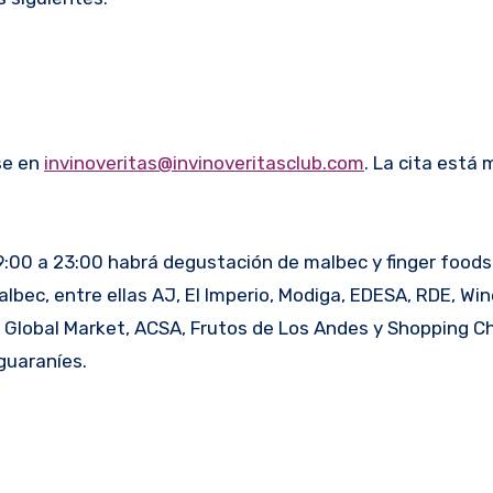
se en
invinoveritas@invinoveritasclub.com
. La cita está
e 19:00 a 23:00 habrá degustación de malbec y finger foods
ec, entre ellas AJ, El Imperio, Modiga, EDESA, RDE, Wine
, Global Market, ACSA, Frutos de Los Andes y Shopping Ch
guaraníes.