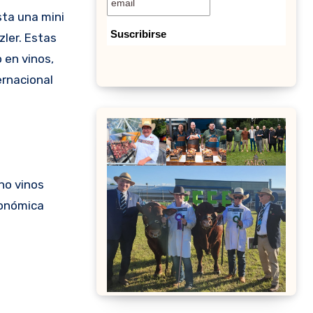
ista una mini
zler. Estas
 en vinos,
ernacional
ho vinos
ronómica