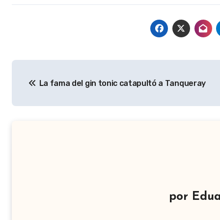
Navegación
La fama del gin tonic catapultó a Tanqueray
de
entradas
por
Edua