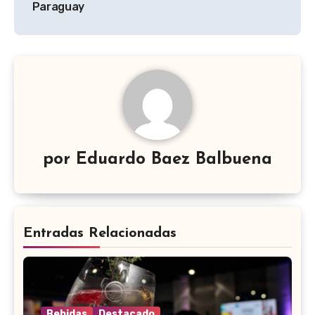
entradas
Paraguay
por
Eduardo Baez Balbuena
Entradas Relacionadas
Bebidas
Destacado