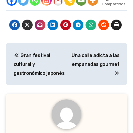
Compartidos
Navegación
Gran festival
Una calle adicta a las
de
cultural y
empanadas gourmet
entradas
gastronómico japonés