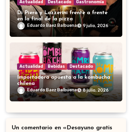
Actualidad
Destacado
Gastronomía
Di Piero y Lazzerini frente a frente
en la final de la pizza
Eduardo Baez Balbuena
9 julio, 2026
Actualidad
Bebidas
Destacado
Importadora apuesta a la kombucha
chilena
Eduardo Baez Balbuena
8 julio, 2026
Un comentario en «Desayuno gratis