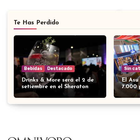
Te Has Perdido
Bebidas
Destacado
Sin ca
Drinks & More será el 2 de
El Asu
setiembre en el Sheraton
7.000 