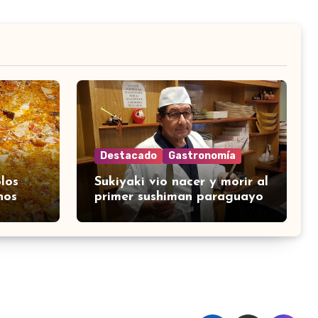
Destacado
Gastronomía
los
Sukiyaki vio nacer y morir al
nos
primer sushiman paraguayo