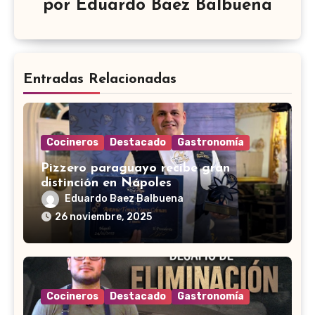
por
Eduardo Baez Balbuena
Entradas Relacionadas
Cocineros
Destacado
Gastronomía
Pizzero paraguayo recibe gran
distinción en Nápoles
Eduardo Baez Balbuena
26 noviembre, 2025
Cocineros
Destacado
Gastronomía