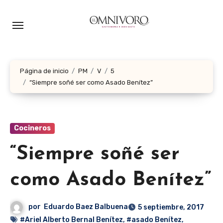
Ir
al
contenido
Página de inicio
PM
V
5
“Siempre soñé ser como Asado Benítez”
Cocineros
“Siempre soñé ser
como Asado Benítez”
por
Eduardo Baez Balbuena
5 septiembre, 2017
#Ariel Alberto Bernal Benítez
,
#asado Benítez
,