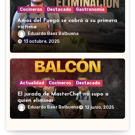
Cocineros
Destacado
Gastronomía
Amos del Fuego se cobró a su primera
víctima
Eduardo Baez Balbuena
13 octubre, 2025
Actualidad
Cocineros
Destacado
El jurado de MasterChef no supo a
quién eliminar
Eduardo Baez Balbuena
12 junio, 2025