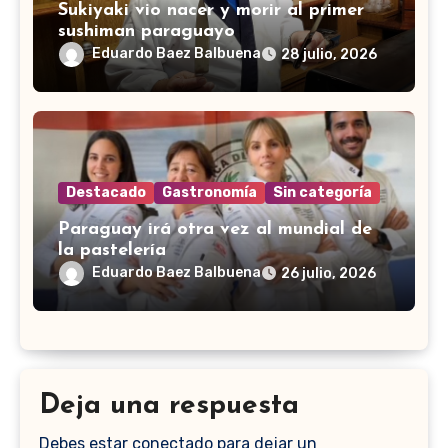
Sukiyaki vio nacer y morir al primer
sushiman paraguayo
Eduardo Baez Balbuena
28 julio, 2026
Destacado
Gastronomía
Sin categoría
Paraguay irá otra vez al mundial de
la pastelería
Eduardo Baez Balbuena
26 julio, 2026
Deja una respuesta
Debes estar conectado para dejar un