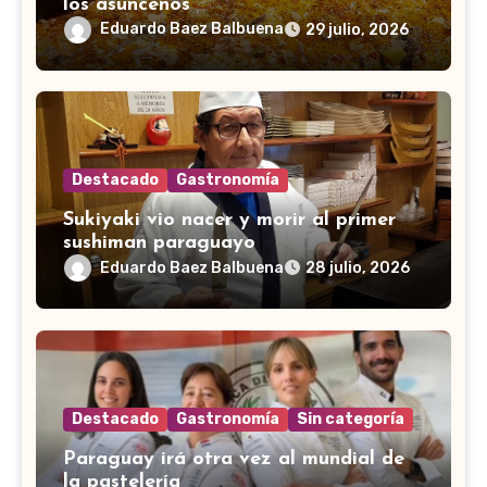
los asuncenos
Eduardo Baez Balbuena
29 julio, 2026
Destacado
Gastronomía
Sukiyaki vio nacer y morir al primer
sushiman paraguayo
Eduardo Baez Balbuena
28 julio, 2026
Destacado
Gastronomía
Sin categoría
Paraguay irá otra vez al mundial de
la pastelería