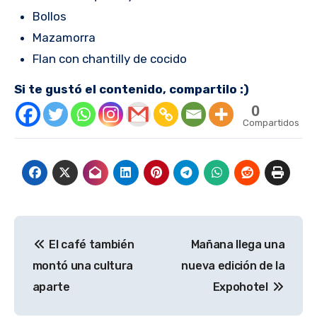
Bollos
Mazamorra
Flan con chantilly de cocido
Si te gustó el contenido, compartilo :)
0
Compartidos
Navegación
El café también
Mañana llega una
de
montó una cultura
nueva edición de la
entradas
aparte
Expohotel