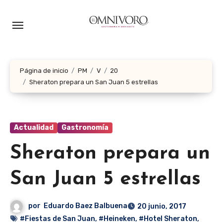
Ir
al
contenido
Página de inicio
PM
V
20
Sheraton prepara un San Juan 5 estrellas
Actualidad
Gastronomía
Sheraton prepara un
San Juan 5 estrellas
por
Eduardo Baez Balbuena
20 junio, 2017
#Fiestas de San Juan
,
#Heineken
,
#Hotel Sheraton
,