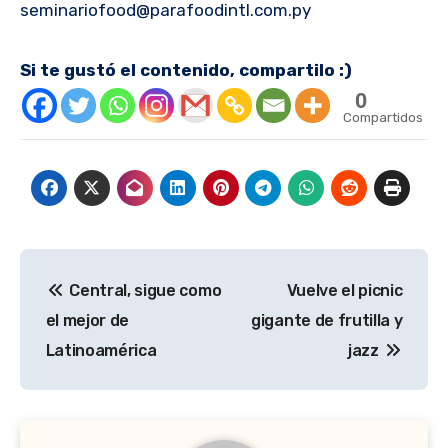
seminariofood@parafoodintl.com.py
Si te gustó el contenido, compartilo :)
0
Compartidos
Navegación
Central, sigue como
Vuelve el picnic
de
el mejor de
gigante de frutilla y
entradas
Latinoamérica
jazz