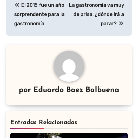
El 2015 fue un año
La gastronomía va muy
de
sorprendente para la
de prisa, ¿dónde irá a
entradas
gastronomía
parar?
por
Eduardo Baez Balbuena
Entradas Relacionadas