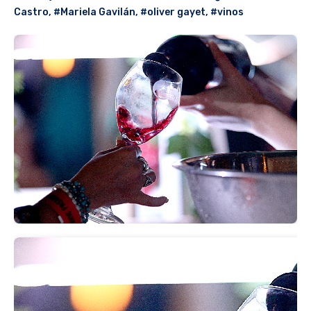
Castro
,
#Mariela Gavilán
,
#oliver gayet
,
#vinos