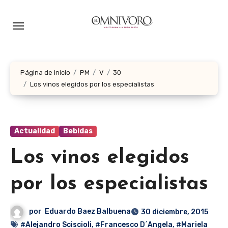
Ir
al
contenido
Página de inicio
PM
V
30
Los vinos elegidos por los especialistas
Actualidad
Bebidas
Los vinos elegidos
por los especialistas
por
Eduardo Baez Balbuena
30 diciembre, 2015
#Alejandro Sciscioli
,
#Francesco D´Angela
,
#Mariela