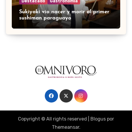
Destacado
Gastronomía
Sukiyaki vio nacer y morir al primer
sushiman paraguayo
Copyright © All rights reserved
|
Blogus
por
Themeansar
.