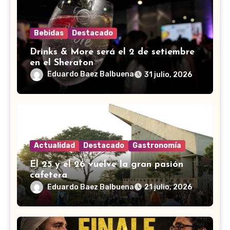
Bebidas
Destacado
Drinks & More será el 2 de setiembre
en el Sheraton
Eduardo Baez Balbuena
31 julio, 2026
Actualidad
Destacado
Gastronomía
El 25 y el 26 vuelve la gran pasión
cafetera
Eduardo Baez Balbuena
21 julio, 2026