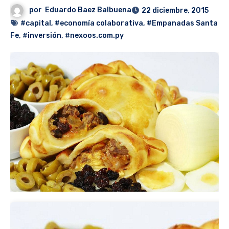
por
Eduardo Baez Balbuena
22 diciembre, 2015
#capital
,
#economía colaborativa
,
#Empanadas Santa
Fe
,
#inversión
,
#nexoos.com.py