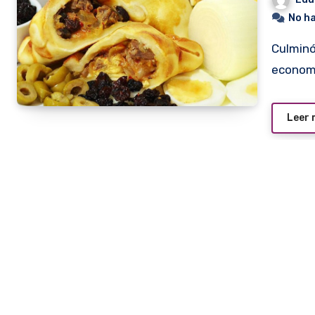
No h
Culminó recientemente con éxito la primera operación de
economí
Leer