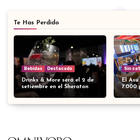
Te Has Perdido
Bebidas
Destacado
Sin ca
Drinks & More será el 2 de
El Asu
setiembre en el Sheraton
7.000 