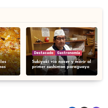
Destacado
Gastronomía
los
Sukiyaki vio nacer y morir al
nos
primer sushiman paraguayo