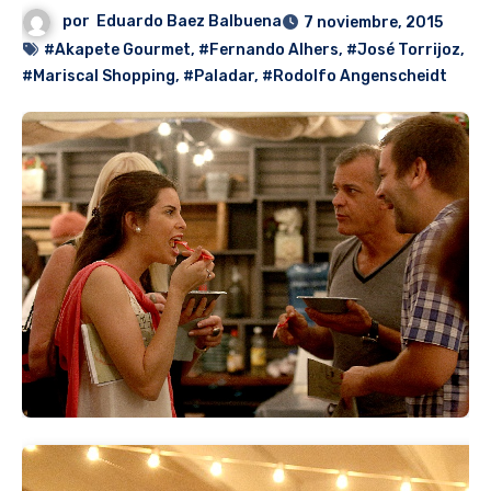
por
Eduardo Baez Balbuena
7 noviembre, 2015
#Akapete Gourmet
,
#Fernando Alhers
,
#José Torrijoz
,
#Mariscal Shopping
,
#Paladar
,
#Rodolfo Angenscheidt