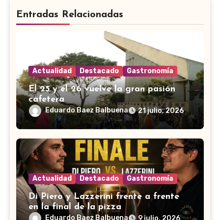
Entradas Relacionadas
Actualidad
Destacado
Gastronomía
El 25 y el 26 vuelve la gran pasión
cafetera
Eduardo Baez Balbuena
21 julio, 2026
Actualidad
Destacado
Gastronomía
Di Piero y Lazzerini frente a frente
en la final de la pizza
Eduardo Baez Balbuena
9 julio, 2026