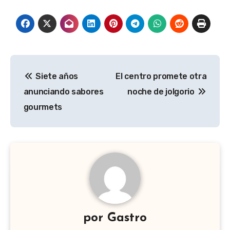
Navegación
Siete años
El centro promete otra
de
anunciando sabores
noche de jolgorio
entradas
gourmets
por
Gastro