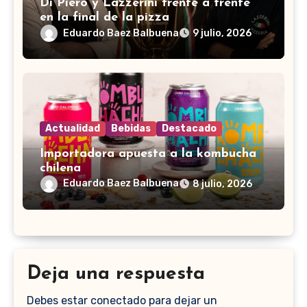
Di Piero y Lazzerini frente a frente
en la final de la pizza
Eduardo Baez Balbuena
9 julio, 2026
Actualidad
Bebidas
Destacado
Importadora apuesta a la kombucha
chilena
Eduardo Baez Balbuena
8 julio, 2026
Deja una respuesta
Debes estar conectado para dejar un