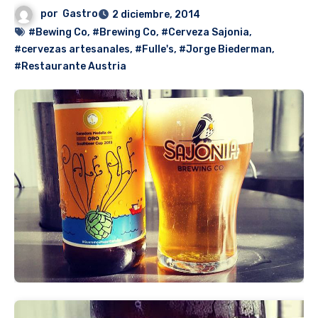
por
Gastro
2 diciembre, 2014
#Bewing Co
,
#Brewing Co
,
#Cerveza Sajonia
,
#cervezas artesanales
,
#Fulle's
,
#Jorge Biederman
,
#Restaurante Austria