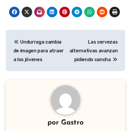
Navegación
Undurraga cambia
Las cervezas
de
de imagen para atraer
alternativas avanzan
entradas
a los jóvenes
pidiendo cancha
por
Gastro