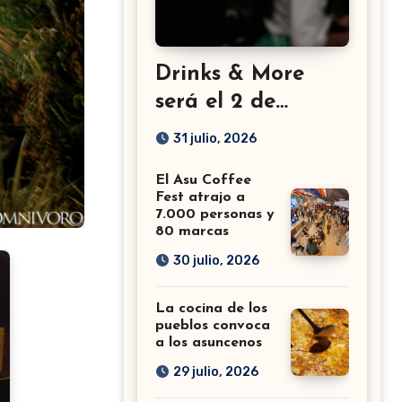
Drinks & More
será el 2 de
setiembre en el
31 julio, 2026
Sheraton
El Asu Coffee
Fest atrajo a
7.000 personas y
80 marcas
30 julio, 2026
La cocina de los
pueblos convoca
a los asuncenos
29 julio, 2026