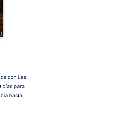
ños con Las
 días para
abía hacia