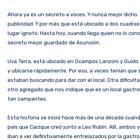
Ahora ya es un secreto a voces. Y nunca mejor dicho. Porque es un secreto transmitido de boca en boca. Nunca hicieron
publicidad. Y por más que está ubicado a dos cuadras
lugar ignoto. Hasta hoy, cuando llega quien no lo con
secreto mejor guardado de Asunción.
Uva Terra, está ubicado en Ocampos Lanzoni y Guido S
y ubicarse rápidamente. Por eso, a veces tenían que sa
estaban buscando para dar con el local. Otra dificulta
otro agregado que nos indique que es un local gastro
tan campantes.
Esta historia se inició hace más de una década cuando
país que Cacique creó junto a Leo Rubín. Allí, ambos 
iban a ver definitivamente entrelazados por la gastro