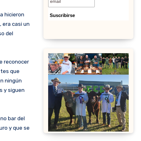
 era casi un
so del
de reconocer
ntes que
in ningún
s y siguen
no bar del
uro y que se