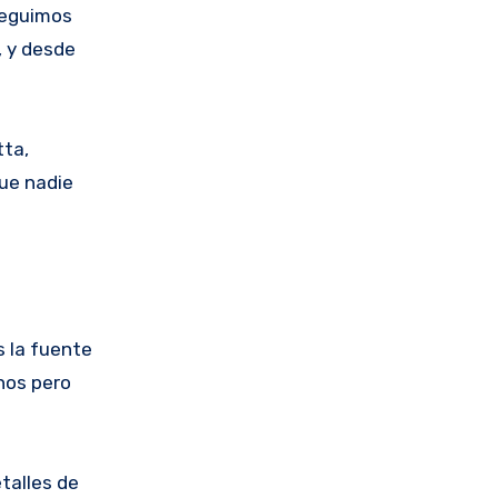
rseguimos
, y desde
tta,
que nadie
s la fuente
hos pero
talles de