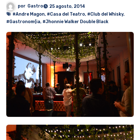
por
Gastro
25 agosto, 2014
#Andre Magon
,
#Casa del Teatro
,
#Club del Whisky
,
#Gastronom{ia
,
#Jhonnie Walker Double Black