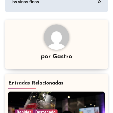
entradas
los vinos finos
por
Gastro
Entradas Relacionadas
Bebidas
Destacado