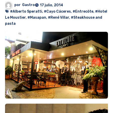
por
Gastro
17 julio, 2014
#Alberto Speratti
,
#Cayo Cáceres
,
#Entrecôte
,
#Hotel
Le Moustier
,
#Masapan
,
#René Villar
,
#Steakhouse and
pasta