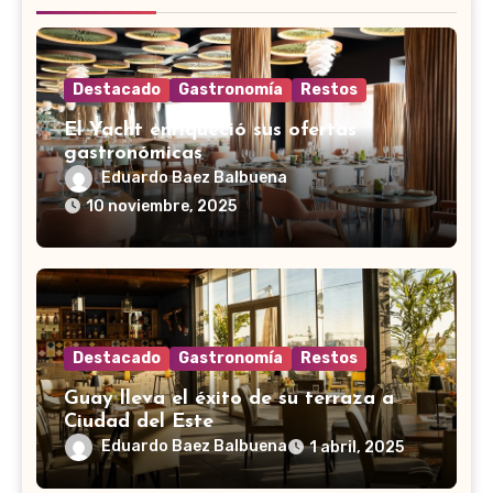
Destacado
Gastronomía
Restos
El Yacht enriqueció sus ofertas
gastronómicas
Eduardo Baez Balbuena
10 noviembre, 2025
Destacado
Gastronomía
Restos
Guay lleva el éxito de su terraza a
Ciudad del Este
Eduardo Baez Balbuena
1 abril, 2025