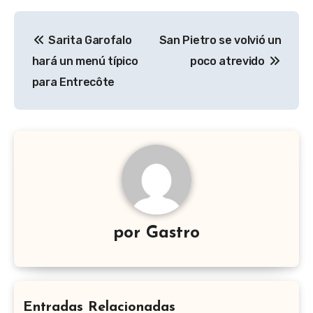
Navegación
Sarita Garofalo
San Pietro se volvió un
de
hará un menú típico
poco atrevido
entradas
para Entrecôte
por
Gastro
Entradas Relacionadas