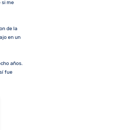
e si me
on de la
bajo en un
ocho años.
sí fue