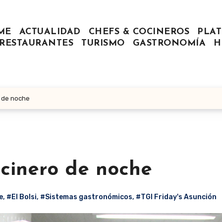
ME
ACTUALIDAD
CHEFS & COCINEROS
PLAT
RESTAURANTES
TURISMO
GASTRONOMÍA
H
o de noche
ocinero de noche
e
,
#El Bolsi
,
#Sistemas gastronómicos
,
#TGI Friday's Asunción