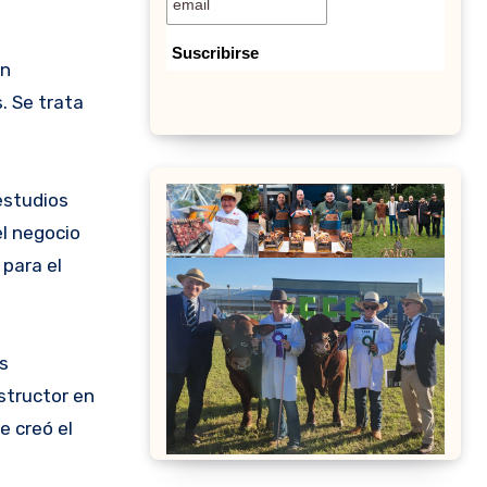
ón
. Se trata
estudios
el negocio
para el
s
structor en
e creó el