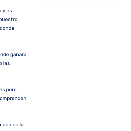
 y es
 nuestro
 donde
donde ganara
o las
lés pero
 comprenden
ajaba en la