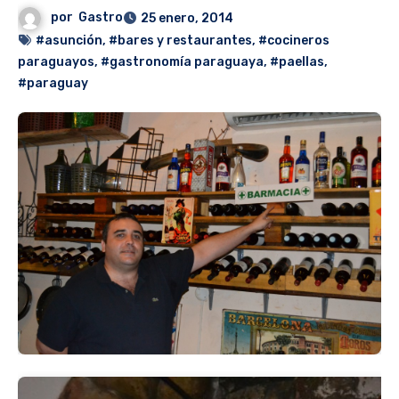
por
Gastro
25 enero, 2014
#asunción
,
#bares y restaurantes
,
#cocineros
paraguayos
,
#gastronomía paraguaya
,
#paellas
,
#paraguay