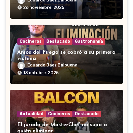
Eduardo Baez Balbuena
26 noviembre, 2025
Cocineros
Destacado
Gastronomía
Amos del Fuego se cobró a su primera
víctima
Eduardo Baez Balbuena
13 octubre, 2025
Actualidad
Cocineros
Destacado
El jurado de MasterChef no supo a
quién eliminar