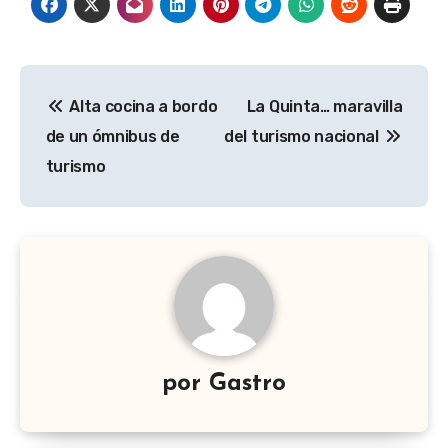
Navegación
Alta cocina a bordo
La Quinta… maravilla
de
de un ómnibus de
del turismo nacional
entradas
turismo
por
Gastro