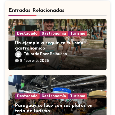
Entradas Relacionadas
Destacado
Gastronomía
Turismo
Un ejemplo a seguir en turismo
gastronómico
Eduardo Baez Balbuena
8 febrero, 2025
Destacado
Gastronomía
Turismo
Paraguay se luce con sus platos en
feria de turismo