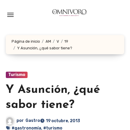
Ir
al
contenido
Página de inicio
AM
V
19
Y Asunción, ¿qué sabor tiene?
Turismo
Y Asunción, ¿qué
sabor tiene?
por
Gastro
19 octubre, 2013
#gastronomía
,
#turismo