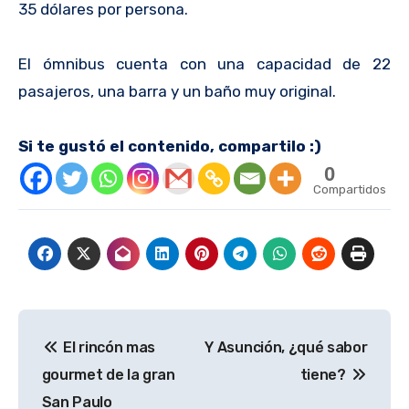
35 dólares por persona.
El ómnibus cuenta con una capacidad de 22
pasajeros, una barra y un baño muy original.
Si te gustó el contenido, compartilo :)
0
Compartidos
Navegación
El rincón mas
Y Asunción, ¿qué sabor
de
gourmet de la gran
tiene?
entradas
San Paulo