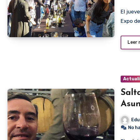
El jueves 10 de agosto se hará la segunda edición de Vin
Expo de
Leer
Actual
Salt
Asun
Edu
No h