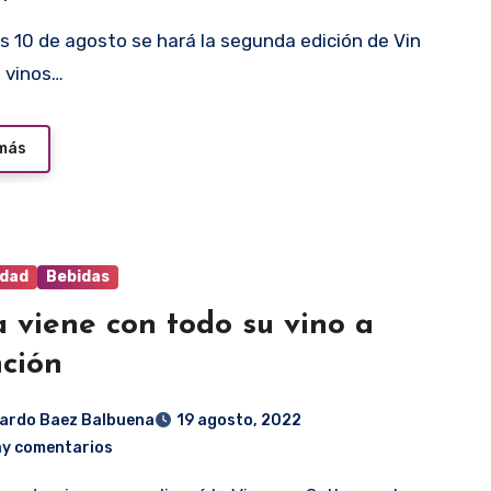
 vinos…
 más
idad
Bebidas
a viene con todo su vino a
ción
ardo Baez Balbuena
19 agosto, 2022
ay comentarios