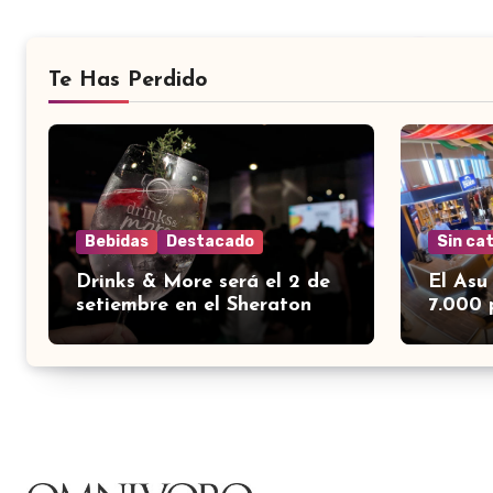
Te Has Perdido
Bebidas
Destacado
Sin ca
Drinks & More será el 2 de
El Asu
setiembre en el Sheraton
7.000 