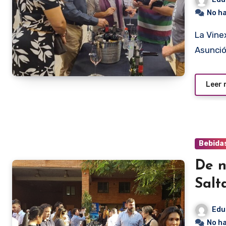
No h
La Vinexpo Salta se realizó la semana pasada en el
Asunció
Leer
Bebida
De n
Salt
Edu
No h