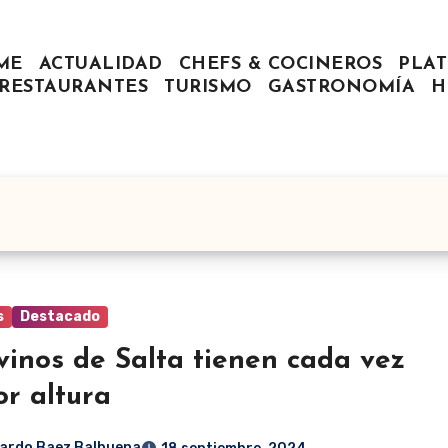
ME
ACTUALIDAD
CHEFS & COCINEROS
PLAT
RESTAURANTES
TURISMO
GASTRONOMÍA
H
s
Destacado
vinos de Salta tienen cada vez
r altura
ardo Baez Balbuena