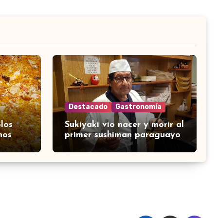
Destacado
Gastronomía
los
Sukiyaki vio nacer y morir al
nos
primer sushiman paraguayo