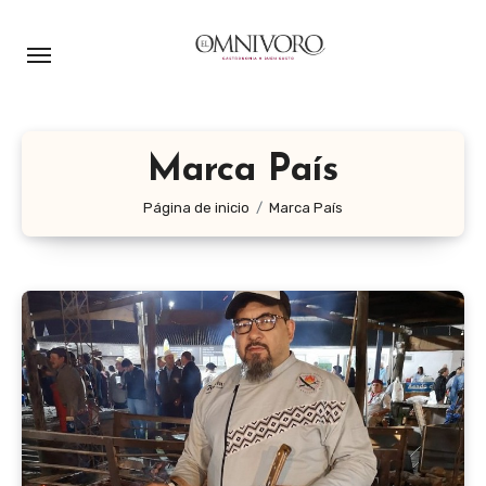
Ir
al
contenido
Marca País
Página de inicio
Marca País