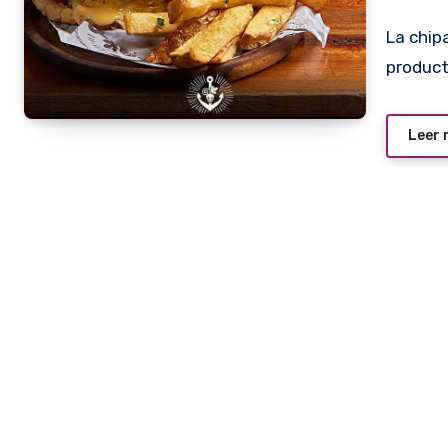
La chipa o el chipá como dicen los argentinos no era un
product
Leer