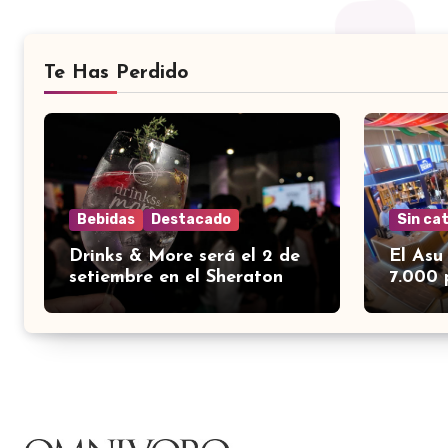
Te Has Perdido
Bebidas
Destacado
Sin ca
Drinks & More será el 2 de
El Asu
setiembre en el Sheraton
7.000 