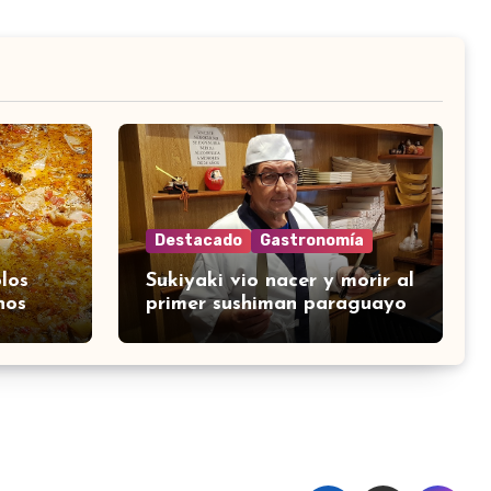
Destacado
Gastronomía
los
Sukiyaki vio nacer y morir al
nos
primer sushiman paraguayo