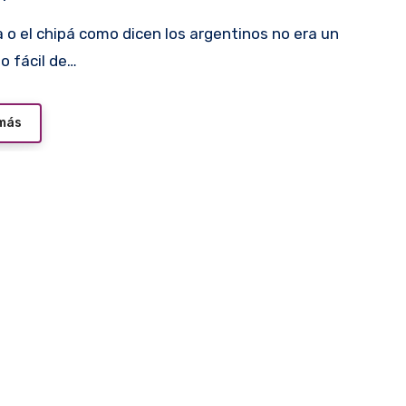
o fácil de…
 más