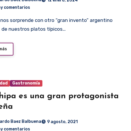
12 enero, 2024
ay comentarios
 de nuestros platos típicos…
 más
idad
Gastronomía
hipa es una gran protagonista
eña
ardo Baez Balbuena
9 agosto, 2021
ay comentarios