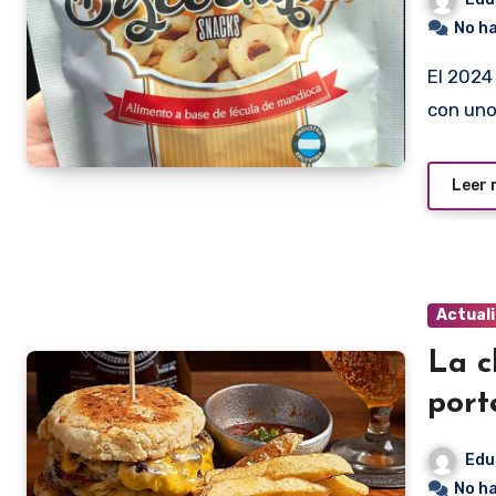
No h
El 2024 nos sorprende con otro “gran invento” argentino
con uno
Leer
Actual
La c
port
Edu
No h