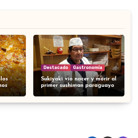
Destacado
Gastronomía
los
Sukiyaki vio nacer y morir al
nos
primer sushiman paraguayo