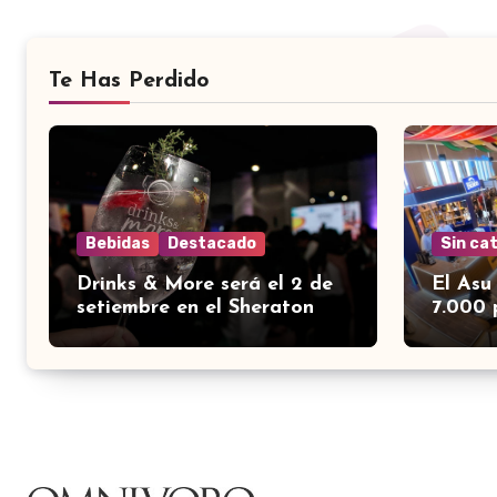
Te Has Perdido
Bebidas
Destacado
Sin ca
Drinks & More será el 2 de
El Asu
setiembre en el Sheraton
7.000 