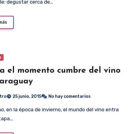
le: degustar cerca de…
 más
s
a el momento cumbre del vino
Paraguay
tro
25 junio, 2015
No hay comentarios
etapa…