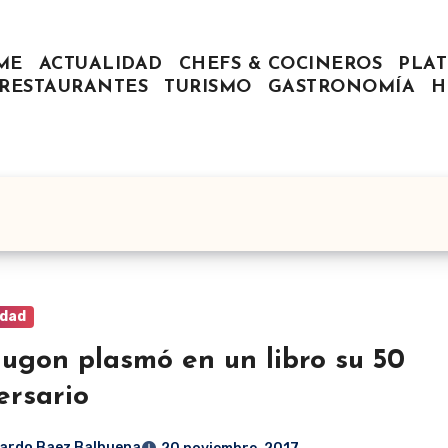
ME
ACTUALIDAD
CHEFS & COCINEROS
PLAT
RESTAURANTES
TURISMO
GASTRONOMÍA
H
idad
ugon plasmó en un libro su 50
ersario
ardo Baez Balbuena