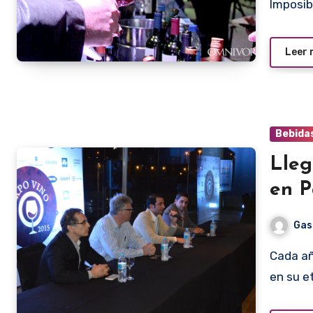
Imposib
Leer
Bebida
Lleg
en 
Gas
Cada año, en la época de invierno, el mundo del vino entra
en su 