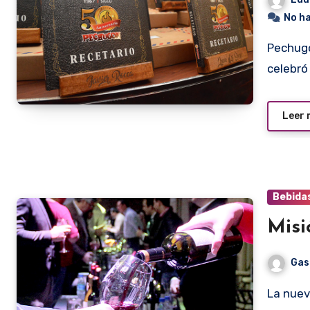
No h
Pechugon acaba de cumplir cincuenta años de existencia y
celebró
Leer
Bebida
Misi
Gas
La nueva edición de la Expo Vino nos propone una Misión