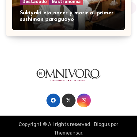
Destacado
Gastronomía
Sukiyaki vio nacer y morir al primer
sushiman paraguayo
Copyright © All rights reserved
|
Blogus
por
Themeansar
.