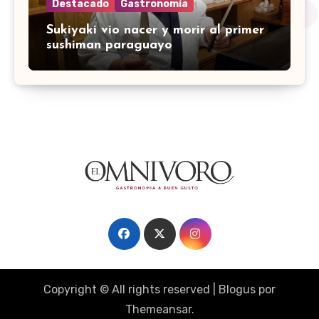
Destacado
Gastronomía
Sukiyaki vio nacer y morir al primer
sushiman paraguayo
Copyright © All rights reserved
|
Blogus
por
Themeansar
.