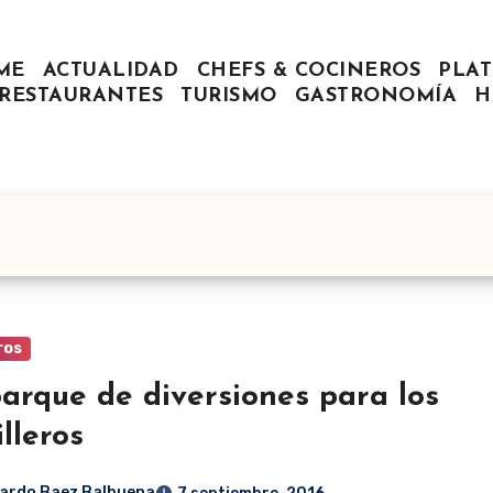
ME
ACTUALIDAD
CHEFS & COCINEROS
PLAT
RESTAURANTES
TURISMO
GASTRONOMÍA
H
ros
arque de diversiones para los
illeros
ardo Baez Balbuena