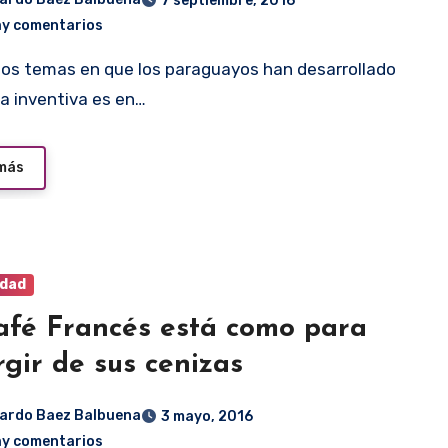
7 septiembre, 2016
ay comentarios
a inventiva es en…
 más
idad
afé Francés está como para
rgir de sus cenizas
ardo Baez Balbuena
3 mayo, 2016
ay comentarios