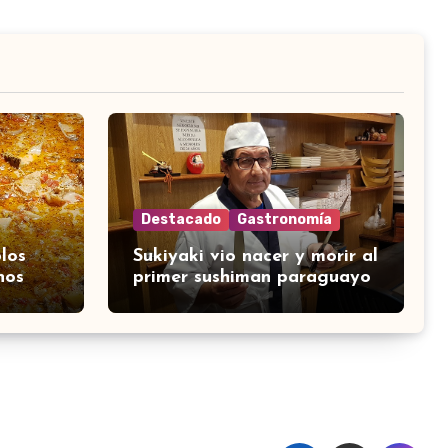
Destacado
Gastronomía
los
Sukiyaki vio nacer y morir al
nos
primer sushiman paraguayo