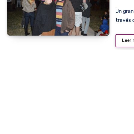
Un gran apoyo solidario recibió anoche el Café Francés a
través 
Leer