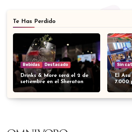
Te Has Perdido
Bebidas
Destacado
Sin ca
Drinks & More será el 2 de
El Asu
setiembre en el Sheraton
7.000 