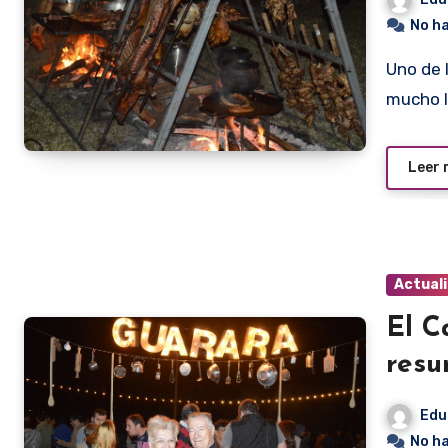
No h
Uno de los temas en que los paraguayos han desarrollado
mucho l
Leer
Actual
El C
resu
Edu
No h