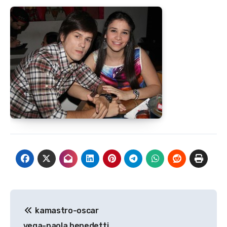
Navegación
kamastro-oscar
de
vega-paola benedetti