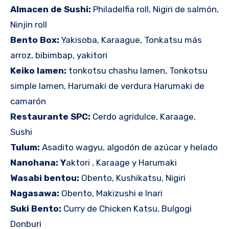
Almacen de Sushi:
Philadelfia roll, Nigiri de salmón,
Ninjin roll
Bento Box:
Yakisoba, Karaague, Tonkatsu más
arroz, bibimbap, yakitori
Keiko lamen:
tonkotsu chashu lamen, Tonkotsu
simple lamen, Harumaki de verdura Harumaki de
camarón
Restaurante SPC:
Cerdo agridulce, Karaage,
Sushi
Tulum:
Asadito wagyu, algodón de azúcar y helado
Nanohana: Y
aktori , Karaage y Harumaki
Wasabi bentou:
Obento, Kushikatsu, Nigiri
Nagasawa:
Obento, Makizushi e Inari
Suki Bento:
Curry de Chicken Katsu, Bulgogi
Donburi