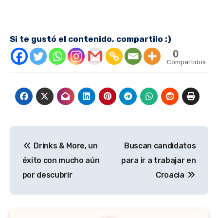
Si te gustó el contenido, compartilo :)
0
Compartidos
Navegación
Drinks & More, un
Buscan candidatos
de
éxito con mucho aún
para ir a trabajar en
entradas
por descubrir
Croacia