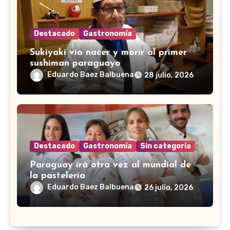
Destacado
Gastronomía
Sukiyaki vio nacer y morir al primer
sushiman paraguayo
Eduardo Baez Balbuena
28 julio, 2026
Destacado
Gastronomía
Sin categoría
Paraguay irá otra vez al mundial de
la pastelería
Eduardo Baez Balbuena
26 julio, 2026