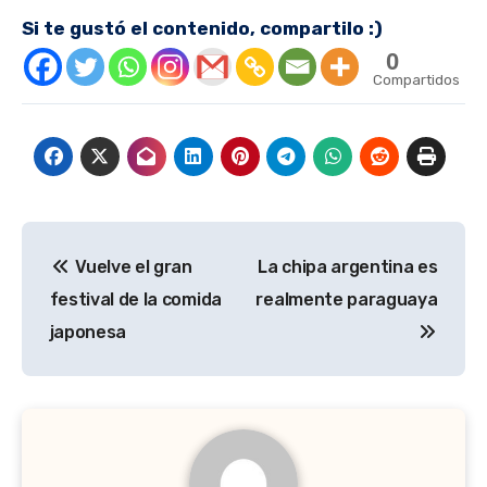
Si te gustó el contenido, compartilo :)
0
Compartidos
Navegación
Vuelve el gran
La chipa argentina es
de
festival de la comida
realmente paraguaya
entradas
japonesa