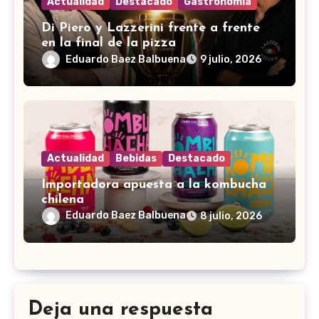
Actualidad
Destacado
Gastronomía
Di Piero y Lazzerini frente a frente
en la final de la pizza
Eduardo Baez Balbuena
9 julio, 2026
Actualidad
Bebidas
Destacado
Importadora apuesta a la kombucha
chilena
Eduardo Baez Balbuena
8 julio, 2026
Deja una respuesta