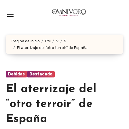
Ir
al
contenido
Página de inicio
PM
V
5
El aterrizaje del “otro terroir” de España
Bebidas
Destacado
El aterrizaje del
“otro terroir” de
España