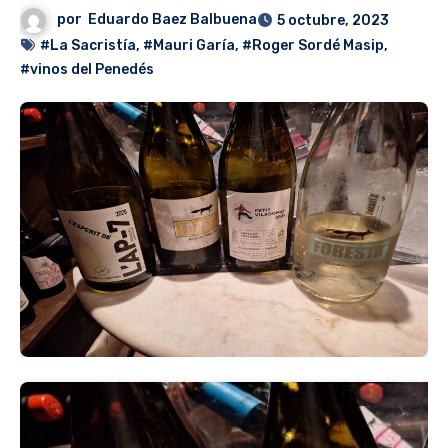
por
Eduardo Baez Balbuena
5 octubre, 2023
#La Sacristía
,
#Mauri Garía
,
#Roger Sordé Masip
,
#vinos del Penedés