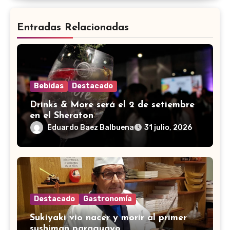
Entradas Relacionadas
Bebidas
Destacado
Drinks & More será el 2 de setiembre
en el Sheraton
Eduardo Baez Balbuena
31 julio, 2026
Destacado
Gastronomía
Sukiyaki vio nacer y morir al primer
sushiman paraguayo