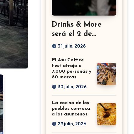
Drinks & More
será el 2 de
setiembre en el
31 julio, 2026
Sheraton
El Asu Coffee
Fest atrajo a
7.000 personas y
80 marcas
30 julio, 2026
La cocina de los
pueblos convoca
a los asuncenos
29 julio, 2026