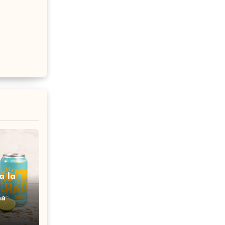
a la
na