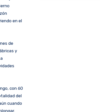
ierno
azón
viendo en el
ones de
ábricas y
na
ividades
ingo, con 60
talidad del
 aún cuando
olongar.