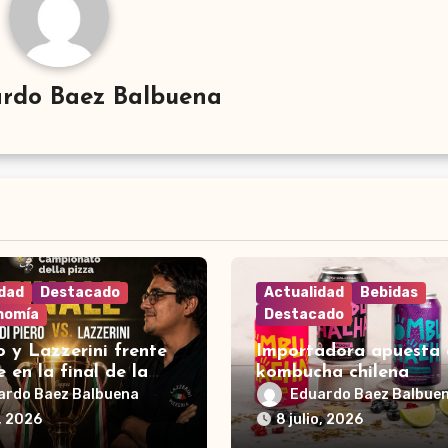
rdo Baez Balbuena
idad
Destacado
Actualidad
Bebidas
nomía
Destacado
o y Lazzerini frente
Importadora apuesta 
e en la final de la
kombucha chilena
ardo Baez Balbuena
Eduardo Baez Balbue
o, 2026
8 julio, 2026