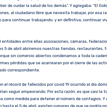
er de cuidar la salud de los demás”. Y agregaba: “El Gob
nes, al ciudadano libre que necesita trabajar, por esa r
 para continuar trabajando, y en definitiva, continuar vi
0 entidades entre ellas asociaciones, cámaras, federaci
 5 de abril abriremos nuestras tiendas, restaurantes, f
porque sin comercio abiertos condenamos a toda la cade
mes pérdidas que se acarrearan por el cierre de las act
dado correspondiente.
el récord de fallecidos por covid 19 ocurrido el día dom
ían seguir empeorando. Por esta razón, es que casi la to
ena como medida para detener el número de contagios. Y
o hasta el 5 de abril, existen rumores de que se podría pr