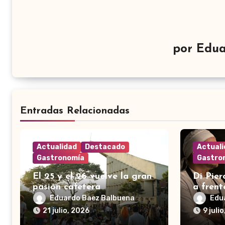
por
Edua
Entradas Relacionadas
Actualidad
Destacado
Actual
Gastronomía
Gastro
El 25 y el 26 vuelve la gran
Di Pier
pasión cafetera
a frent
pizza
Eduardo Baez Balbuena
Edu
21 julio, 2026
9 juli