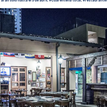
arán solo hasta el 5 de abril
,
#Cuarentena total
,
#restaurante