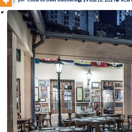
por
Eduardo Baez Balbuena
29 marzo, 2021
#Cerr