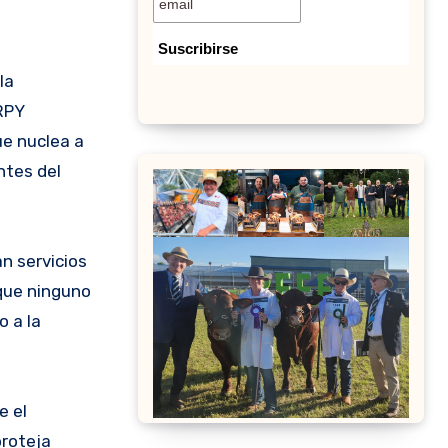
la
RPY
ue nuclea a
ntes del
n servicios
 que ninguno
o a la
e el
proteja