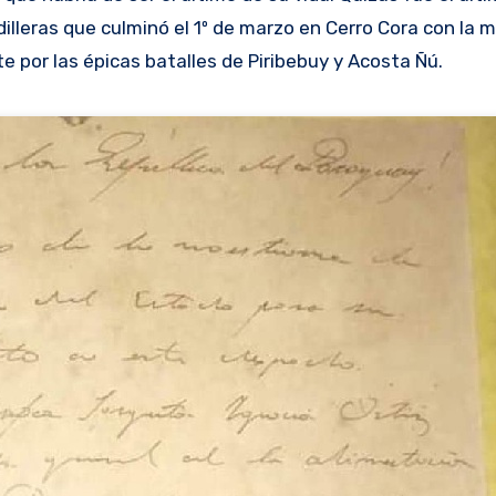
dilleras que culminó el 1º de marzo en Cerro Cora con la 
 por las épicas batalles de Piribebuy y Acosta Ñú.