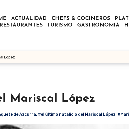
ME
ACTUALIDAD
CHEFS & COCINEROS
PLAT
RESTAURANTES
TURISMO
GASTRONOMÍA
H
cal López
el Mariscal López
nquete de Azcurra
,
#el último natalicio del Mariscal López
,
#Mari