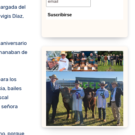
cargada del
igis Díaz,
 aniversario
 emanaban de
ara los
a, bailes
scal
a señora
imo, porque