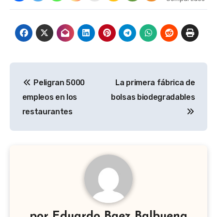
Navegación
Peligran 5000
La primera fábrica de
de
empleos en los
bolsas biodegradables
entradas
restaurantes
por
Eduardo Baez Balbuena