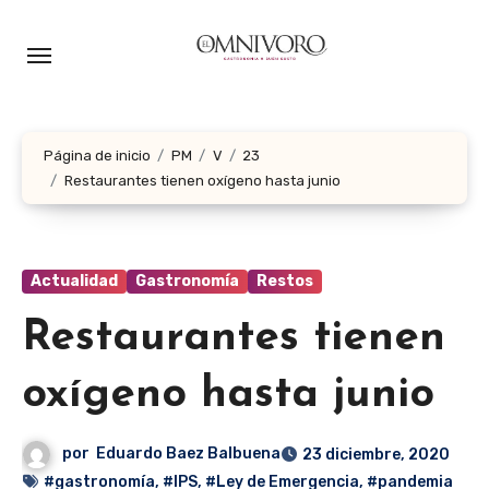
Ir
al
contenido
Página de inicio
PM
V
23
Restaurantes tienen oxígeno hasta junio
Actualidad
Gastronomía
Restos
Restaurantes tienen
oxígeno hasta junio
por
Eduardo Baez Balbuena
23 diciembre, 2020
#gastronomía
,
#IPS
,
#Ley de Emergencia
,
#pandemia