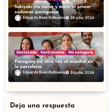
Sukiyaki vio nacer y morir al primer
sushiman paraguayo
Eduardo Baez Balbuena
28 julio, 2026
Destacado
Gastronomía
Sin categoría
Paraguay irá otra vez al mundial de
la pastelería
Eduardo Baez Balbuena
26 julio, 2026
Deja una respuesta