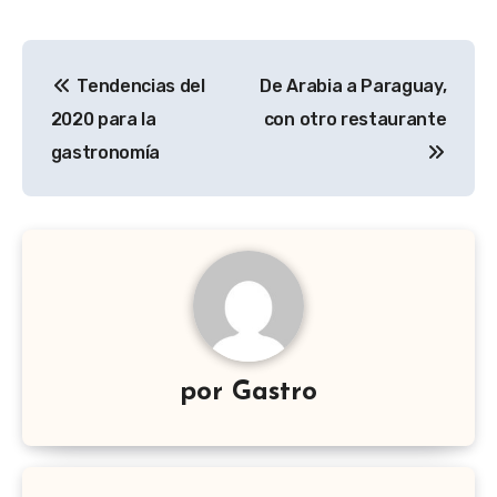
Navegación
Tendencias del
De Arabia a Paraguay,
de
2020 para la
con otro restaurante
entradas
gastronomía
por
Gastro