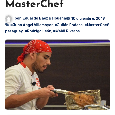
MasterChef
por
Eduardo Baez Balbuena
10 diciembre, 2019
#Juan Angel Villamayor
,
#Julián Endara
,
#MasterChef
paraguay
,
#Rodrigo León
,
#Waldi Riveros