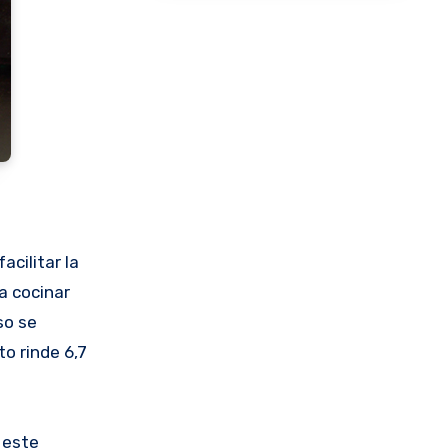
acilitar la
a cocinar
so se
o rinde 6,7
 este