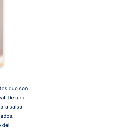
tes que son
al. De una
para salsa
tados,
 del