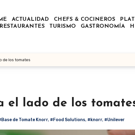
ME
ACTUALIDAD
CHEFS & COCINEROS
PLAT
RESTAURANTES
TURISMO
GASTRONOMÍA
H
do de los tomates
 el lado de los tomate
#Base de Tomate Knorr
,
#Food Solutions
,
#knorr
,
#Unilever