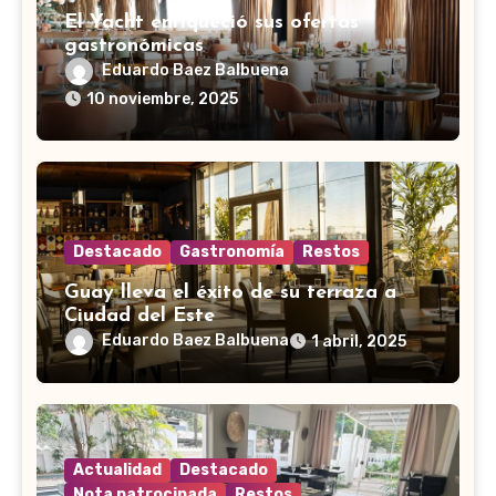
El Yacht enriqueció sus ofertas
gastronómicas
Eduardo Baez Balbuena
10 noviembre, 2025
Destacado
Gastronomía
Restos
Guay lleva el éxito de su terraza a
Ciudad del Este
Eduardo Baez Balbuena
1 abril, 2025
Actualidad
Destacado
Nota patrocinada
Restos