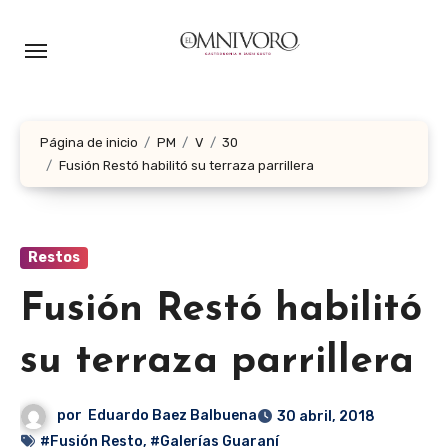
Ir
al
contenido
Página de inicio
PM
V
30
Fusión Restó habilitó su terraza parrillera
Restos
Fusión Restó habilitó
su terraza parrillera
por
Eduardo Baez Balbuena
30 abril, 2018
#Fusión Resto
,
#Galerías Guaraní