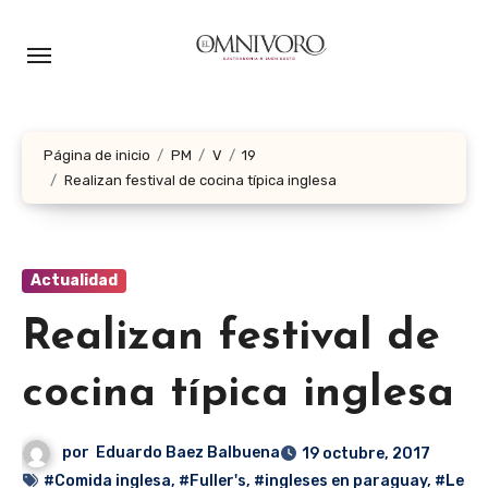
Ir
al
contenido
Página de inicio
PM
V
19
Realizan festival de cocina típica inglesa
Actualidad
Realizan festival de
cocina típica inglesa
por
Eduardo Baez Balbuena
19 octubre, 2017
#Comida inglesa
,
#Fuller's
,
#ingleses en paraguay
,
#Le