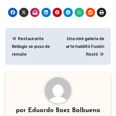
Navegación
Restaurante
Una mini galería de
de
Bellagio se puso de
arte habilitó Fusión
entradas
remate
Restó
por
Eduardo Baez Balbuena