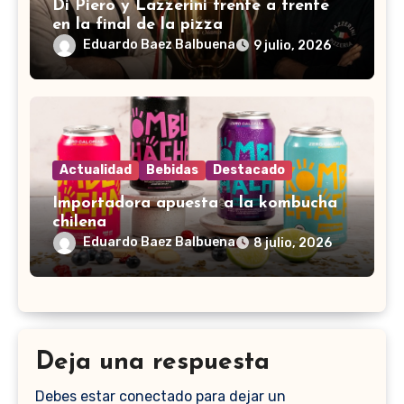
Di Piero y Lazzerini frente a frente
en la final de la pizza
Eduardo Baez Balbuena
9 julio, 2026
Actualidad
Bebidas
Destacado
Importadora apuesta a la kombucha
chilena
Eduardo Baez Balbuena
8 julio, 2026
Deja una respuesta
Debes estar conectado para dejar un