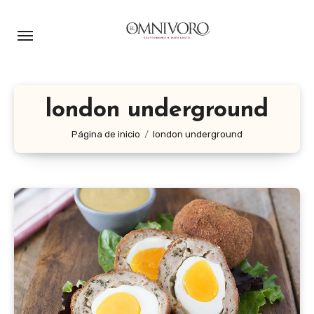
Ir
al
contenido
london underground
Página de inicio
london underground