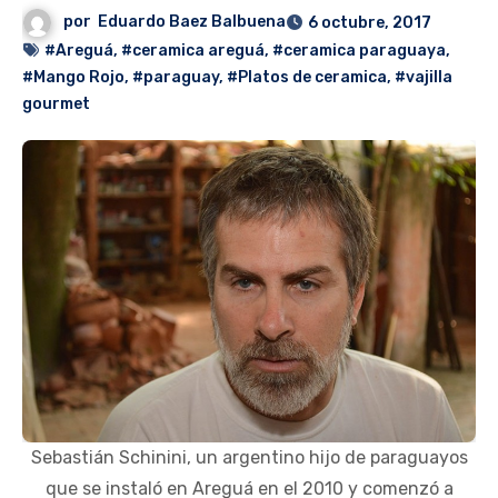
por
Eduardo Baez Balbuena
6 octubre, 2017
#Areguá
,
#ceramica areguá
,
#ceramica paraguaya
,
#Mango Rojo
,
#paraguay
,
#Platos de ceramica
,
#vajilla
gourmet
Sebastián Schinini, un argentino hijo de paraguayos
que se instaló en Areguá en el 2010 y comenzó a