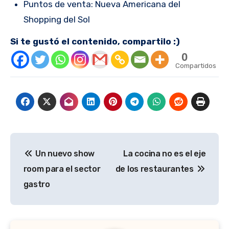
Puntos de venta: Nueva Americana del
Shopping del Sol
Si te gustó el contenido, compartilo :)
0
Compartidos
Navegación
Un nuevo show
La cocina no es el eje
de
room para el sector
de los restaurantes
entradas
gastro