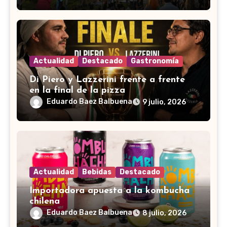
Actualidad
Destacado
Gastronomía
Di Piero y Lazzerini frente a frente
en la final de la pizza
Eduardo Baez Balbuena
9 julio, 2026
Actualidad
Bebidas
Destacado
Importadora apuesta a la kombucha
chilena
Eduardo Baez Balbuena
8 julio, 2026