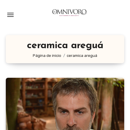
Ir
al
contenido
ceramica areguá
Página de inicio
ceramica areguá