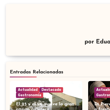
por
Edua
Entradas Relacionadas
Actualidad
Destacado
Actual
Gastronomía
Gastro
El 25 y el 26 vuelve la gran
Di Pier
pasión cafetera
a frent