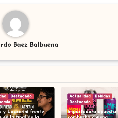
rdo Baez Balbuena
idad
Destacado
Actualidad
Bebidas
nomía
Destacado
o y Lazzerini frente
Importadora apuesta 
e en la final de la
kombucha chilena