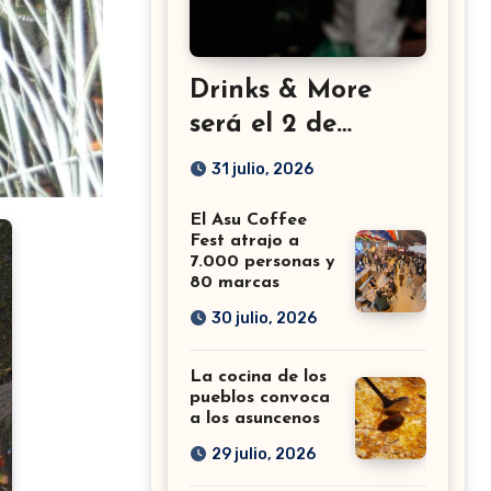
Drinks & More
será el 2 de
setiembre en el
31 julio, 2026
Sheraton
El Asu Coffee
Fest atrajo a
7.000 personas y
80 marcas
30 julio, 2026
La cocina de los
pueblos convoca
a los asuncenos
29 julio, 2026