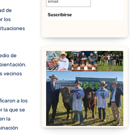
ad de
r los
situaciones
edio de
bientación.
os vecinos
.
icaron a los
r la que se
en la
minación