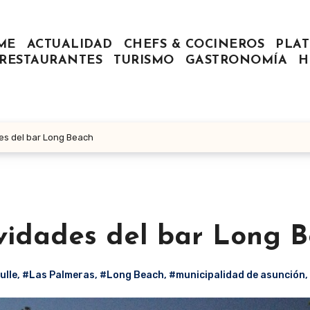
ME
ACTUALIDAD
CHEFS & COCINEROS
PLAT
RESTAURANTES
TURISMO
GASTRONOMÍA
H
es del bar Long Beach
ividades del bar Long 
ulle
,
#Las Palmeras
,
#Long Beach
,
#municipalidad de asunción
,