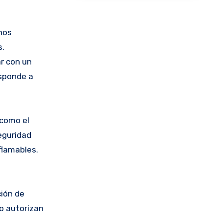
 nos
s.
ar con un
esponde a
 como el
eguridad
nflamables.
ción de
no autorizan