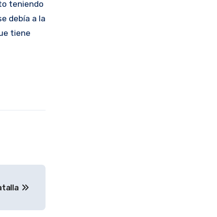
to teniendo
e debía a la
ue tiene
atalla