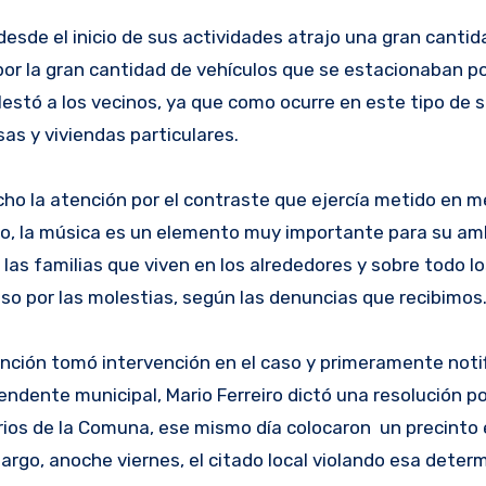
desde el inicio de sus actividades atrajo una gran cantid
or la gran cantidad de vehículos que se estacionaban po
lestó a los vecinos, ya que como ocurre en este tipo de 
sas y viviendas particulares.
ho la atención por el contraste que ejercía metido en m
ilo, la música es un elemento muy importante para su am
 las familias que viven en los alrededores y sobre todo l
so por las molestias, según las denuncias que recibimos
sunción tomó intervención en el caso y primeramente notif
tendente municipal, Mario Ferreiro dictó una resolución po
rios de la Comuna, ese mismo día colocaron un precinto 
bargo, anoche viernes, el citado local violando esa deter