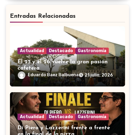
Entradas Relacionadas
Actualidad
Destacado
Gastronomía
El 25 y el 26 vuelve la gran pasión
cafetera
Eduardo Baez Balbuena
21 julio, 2026
Actualidad
Destacado
Gastronomía
Di Piero y Lazzerini frente a frente
en la final de la pizza